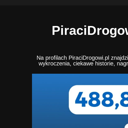
PiraciDrogow
Na profilach PiraciDrogowi.pl znajd
wykroczenia, ciekawe historie, nag