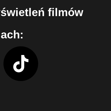
świetleń filmów
lach: