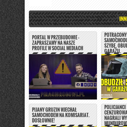
INN
POTRĄCONY 
PORTAL W PRZEBUDOWIE -
SAMOCHODU
ZAPRASZAMY NA NASZE
SZYBĘ. OBUD
PROFILE W SOCIAL MEDIACH
GARAŻU.
POLICJANCI
PIJANY GRUZIN WJECHAŁ
CENZUROWA
SAMOCHODEM NA KOMISARIAT.
NAGRALI W
DOSŁOWNIE!
MUNDUROWY