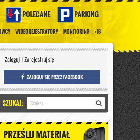
POLECANE
PARKING
ROWCY
WIDEOREJESTRATORY
MONITORING
+18
Zaloguj
|
Zarejestruj się
ZALOGUJ SIĘ PRZEZ FACEBOOK
SZUKAJ:
PRZEŚLIJ MATERIAŁ