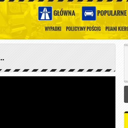
GŁÓWNA
POPULARNE
WYPADKI
POLICYJNY POŚCIG
PIJANI KIE
..