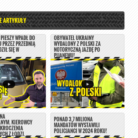
E ARTYKUŁY
PIESZY WPADŁ DO
OBYWATEL UKRAINY
 PRZEZ PRZEDNIĄ
WYDALONY Z POLSKI ZA
ZIŁ SIĘ W
NOTORYCZNĄ JAZDĘ PO
PIJANEMU!
 NA
PONAD 3,7 MILIONA
NYM. KIEROWCY
MANDATÓW WYSTAWILI
YKROCZENIA
POLICJANCI W 2024 ROKU!
CH Z ŁODZI.