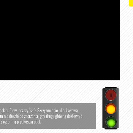
0
ąskim (pow. pszczyński). Skrzyżowanie ulic: Łąkowa,
 nie doszło do zderzenia, gdy drogę główną dosłownie
z ogromną prędkością opel.