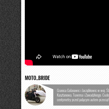
MOTO_BRIDE
Granica Golasowic i Jarząbkowic w woj. Śl
Kasztanowa, Tuwima i Zawadzkiego. Cudem
centymetry przed jadącym autem przeciął 