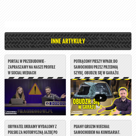
INNE ARTYKUŁY
PORTAL W PRZEBUDOWIE -
POTRĄCONY PIESZY WPADŁ DO
ZAPRASZAMY NA NASZE PROFILE
SAMOCHODU PRZEZ PRZEDNIĄ
W SOCIAL MEDIACH
SZYBĘ. OBUDZIŁ SIĘ W GARAŻU.
OBYWATEL UKRAINY WYDALONY Z
PIJANY GRUZIN WJECHAŁ
POLSKI ZA NOTORYCZNĄ JAZDĘ PO
SAMOCHODEM NA KOMISARIAT.