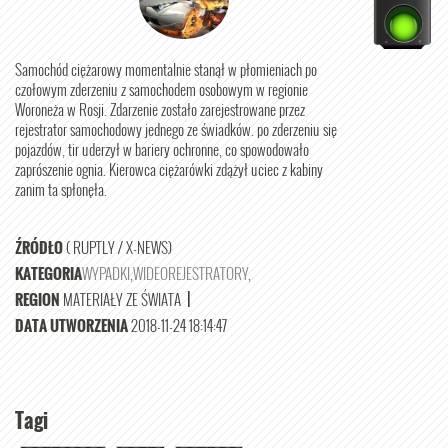
Samochód ciężarowy momentalnie stanął w płomieniach po
czołowym zderzeniu z samochodem osobowym w regionie
Woroneża w Rosji. Zdarzenie zostało zarejestrowane przez
rejestrator samochodowy jednego ze świadków. po zderzeniu się
pojazdów, tir uderzył w bariery ochronne, co spowodowało
zaprószenie ognia. Kierowca ciężarówki zdążył uciec z kabiny
zanim ta spłonęła.
ŹRÓDŁO
( RUPTLY / X-NEWS)
KATEGORIA
WYPADKI
,
WIDEOREJESTRATORY
,
REGION
MATERIAŁY ZE ŚWIATA
|
DATA UTWORZENIA
2018-11-24 18:14:47
Tagi