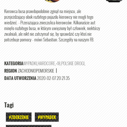
Kierowca busa prawdopodobnie zginął na miejscu, ale
przejeżdżający obok rozbitego pojazdu kierowcy nie mogli tego
wiedzieć. - Przerażająca znieczulica kierowców. Kilkanaście aut
minęło rozbitego busa, w którym uwięziony był człowiek, niektórzy
zwalniali, ale nikt nie zatrzymał się, by sprawdzić czy ktoś nie
potrzebuje pomocy - mówi Sebastian. Szczegóły na naszym FB.
KATEGORIA
WYPADKI
,
HARDCORE
,
+18
,
POLSKIE DROGI
,
REGION
ZACHODNIOPOMORSKIE
|
DATA UTWORZENIA
2020-02-07 20:21:35
Tagi
#ZDERZENIE
#WYPADEK