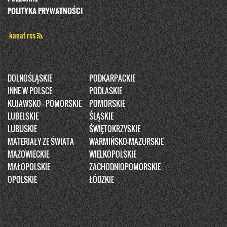
POLITYKA PRYWATNOŚCI
kanał rss
DOLNOŚLĄSKIE
PODKARPACKIE
INNE W POLSCE
PODLASKIE
KUJAWSKO - POMORSKIE
POMORSKIE
LUBELSKIE
ŚLĄSKIE
LUBUSKIE
ŚWIĘTOKRZYSKIE
MATERIAŁY ZE ŚWIATA
WARMIŃSKO-MAZURSKIE
MAZOWIECKIE
WIELKOPOLSKIE
MAŁOPOLSKIE
ZACHODNIOPOMORSKIE
OPOLSKIE
ŁÓDZKIE