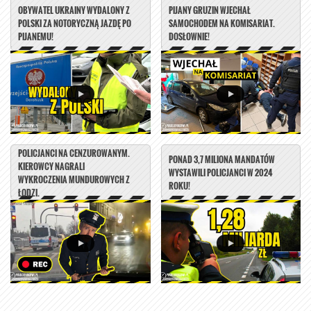
OBYWATEL UKRAINY WYDALONY Z
PIJANY GRUZIN WJECHAŁ
POLSKI ZA NOTORYCZNĄ JAZDĘ PO
SAMOCHODEM NA KOMISARIAT.
PIJANEMU!
DOSŁOWNIE!
POLICJANCI NA CENZUROWANYM.
PONAD 3,7 MILIONA MANDATÓW
KIEROWCY NAGRALI
WYSTAWILI POLICJANCI W 2024
WYKROCZENIA MUNDUROWYCH Z
ROKU!
ŁODZI.