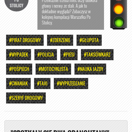
głowy i nerwy ze stali. A jak to
dokładnie wygląda? Zobaczysz w
kolejnej kompilacji Warszafka Po
Stolicy.
#PIRAT DROGOWY
#ZDERZENIE
#GŁUPOTA
#WYPADEK
#POLICJA
#PIESI
#TAKSÓWKARZ
#POŚPIECH
#MOTOCYKLISTA
#NAUKA JAZDY
#CWANIAK
#TAXI
#WYPRZEDZANIE
#SZERYF DROGOWY