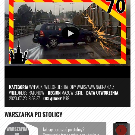
KATEGORIA
WYPADKI
WIDEOREJESTRATORY
WARSZAWA
NAGRANIA Z
WIDEOREJESTRATORÓW
REGION
MAZOWIECKIE
DATA UTWORZENIA
2020-07-23 18:56:37
OGLĄDANY
1478
WARSZAFKA PO STOLICY
Jak się poruszać po stolicy?
0
Przeważnie trzeba mieć oczy dookoła