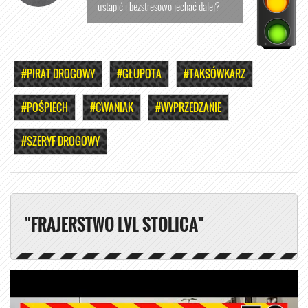
ustąpić i bezstresowo jechać dalej?
#PIRAT DROGOWY
#GŁUPOTA
#TAKSÓWKARZ
#POŚPIECH
#CWANIAK
#WYPRZEDZANIE
#SZERYF DROGOWY
"FRAJERSTWO LVL STOLICA"