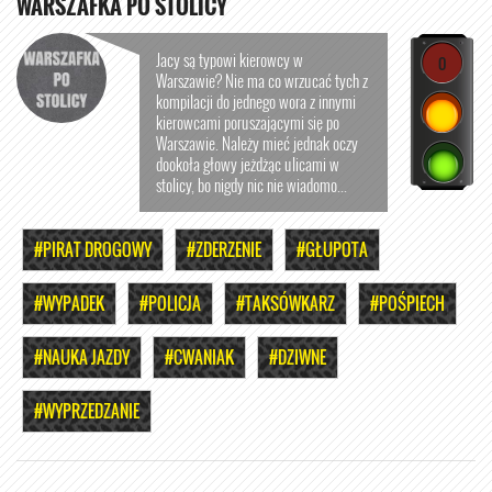
WARSZAFKA PO STOLICY
Jacy są typowi kierowcy w
0
Warszawie? Nie ma co wrzucać tych z
kompilacji do jednego wora z innymi
kierowcami poruszającymi się po
Warszawie. Należy mieć jednak oczy
dookoła głowy jeżdżąc ulicami w
stolicy, bo nigdy nic nie wiadomo...
#PIRAT DROGOWY
#ZDERZENIE
#GŁUPOTA
#WYPADEK
#POLICJA
#TAKSÓWKARZ
#POŚPIECH
#NAUKA JAZDY
#CWANIAK
#DZIWNE
#WYPRZEDZANIE