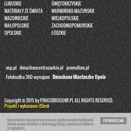
LUBUSKIE
ŚWIĘTOKRZYSKIE
MATERIAŁY ZE ŚWIATA
WARMIŃSKO-MAZURSKIE
MAZOWIECKIE
WIELKOPOLSKIE
MAŁOPOLSKIE
ZACHODNIOPOMORSKIE
OPOLSKIE
ŁÓDZKIE
osp.pl
dmuchancestrazackie.pl
promotion.pl
Fotobudka 360 wynajem
Dmuchane Miasteczko Opole
Copyright © 2015 by PIRACIDROGOWI.PL ALL RIGHTS RESERVED.
Projekt i wykonanie itDesk
Korzystanie z naszej strony oznacza zgodę na wykorzystywanie
POTWIERDZAM
plików cookie. Niektóre z nich mogą być już zapisane w folderze
przeglądarki.