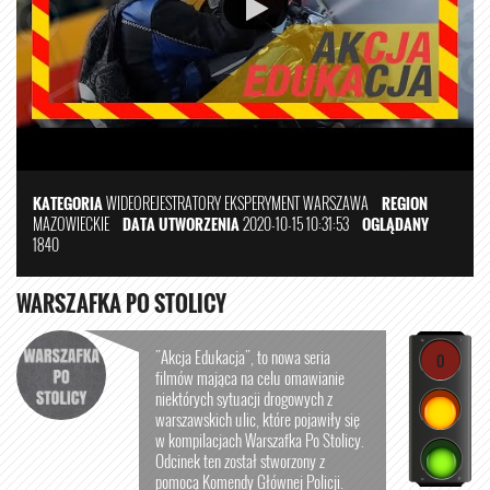
KATEGORIA
WIDEOREJESTRATORY
EKSPERYMENT
WARSZAWA
REGION
MAZOWIECKIE
DATA UTWORZENIA
2020-10-15 10:31:53
OGLĄDANY
1840
WARSZAFKA PO STOLICY
"Akcja Edukacja", to nowa seria
0
filmów mająca na celu omawianie
niektórych sytuacji drogowych z
warszawskich ulic, które pojawiły się
w kompilacjach Warszafka Po Stolicy.
Odcinek ten został stworzony z
pomocą Komendy Głównej Policji.