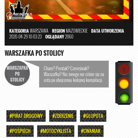
KATEGORIA
WARSZAWA
REGION
MAZOWIECKIE
DATA UTWORZENIA
2020-04-29 10:03:23
OGLĄDANY
2060
WARSZAFKA PO STOLICY
Cham? Prostak? Czereśniak?
1
Warszafka? Nic innego nie ciśnie się na
usta po obejrzeniu kolejnej kompilacji.
#PIRAT DROGOWY
#ZDERZENIE
#GŁUPOTA
#POŚPIECH
#MOTOCYKLISTA
#CWANIAK