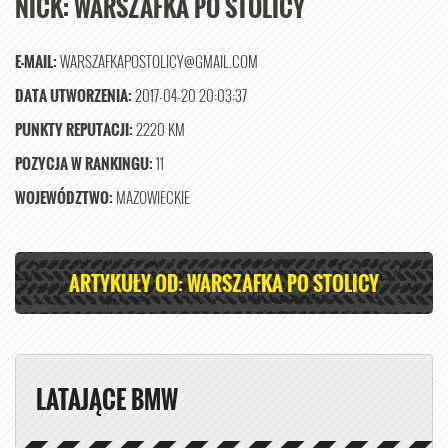
NICK:
WARSZAFKA PO STOLICY
E-MAIL:
WARSZAFKAPOSTOLICY@GMAIL.COM
DATA UTWORZENIA:
2017-04-20 20:03:37
PUNKTY REPUTACJI:
2220 KM
POZYCJA W RANKINGU:
11
WOJEWÓDZTWO:
MAZOWIECKIE
ARTYKUŁY OD: WARSZAFKA PO STOLICY
LATAJĄCE BMW