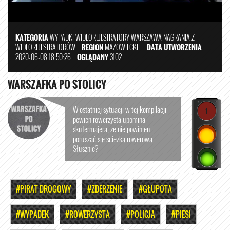
KATEGORIA
WYPADKI
WIDEOREJESTRATORY
WARSZAWA
NAGRANIA Z
WIDEOREJESTRATORÓW
REGION
MAZOWIECKIE
DATA UTWORZENIA
2020-06-08 18:50:26
OGLĄDANY
3102
WARSZAFKA PO STOLICY
W ostatniej sytuacji w tej kompilacji
1
pewien rowerzysta upomina
skutermajera, że nie powinien
poruszać się ścieżką rowerową.
Słusznie?
#PIRAT DROGOWY
#ZDERZENIE
#GŁUPOTA
#WYPADEK
#ROWERZYSTA
#POLICJA
#PIESI