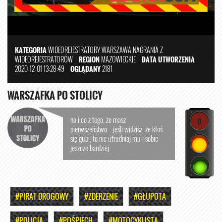
KATEGORIA
WIDEOREJESTRATORY
WARSZAWA
NAGRANIA Z
WIDEOREJESTRATORÓW
REGION
MAZOWIECKIE
DATA UTWORZENIA
2020-12-01 13:28:49
OGLĄDANY
2181
WARSZAFKA PO STOLICY
no i co z tego, że masz
0
pierwszeństwo... jeśli widzisz, że ktoś
się gubi, to nie utrudniaj mu i sobie
jeszcze bardziej.
#PIRAT DROGOWY
#ZDERZENIE
#GŁUPOTA
#POLICJA
#POŚPIECH
#MOTOCYKLISTA