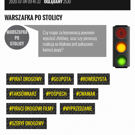
2020-07-04 09:41:33
OGLĄDANY
2530
WARSZAFKA PO STOLICY
Czy major za kierownicą powinien
0
wpuścić złotówę, oraz czy pierwszą
reakcją na klakson jest pokazanie
komuś pupy?
#PIRAT DROGOWY
#GŁUPOTA
#ROWERZYSTA
#TAKSÓWKARZ
#POŚPIECH
#CWANIAK
#PIRACI DROGOWI FILMY
#WYPRZEDZANIE
#SZERYF DROGOWY