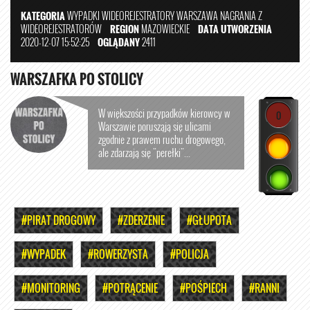
KATEGORIA
WYPADKI
WIDEOREJESTRATORY
WARSZAWA
NAGRANIA Z
WIDEOREJESTRATORÓW
REGION
MAZOWIECKIE
DATA UTWORZENIA
2020-12-07 15:52:25
OGLĄDANY
2411
WARSZAFKA PO STOLICY
W większości przypadków kierowcy w
0
Warszawie porusząją się ulicami
zgodnie z prawem ruchu drogowego,
ale zdarzają się "perełki"...
#PIRAT DROGOWY
#ZDERZENIE
#GŁUPOTA
#WYPADEK
#ROWERZYSTA
#POLICJA
#MONITORING
#POTRĄCENIE
#POŚPIECH
#RANNI