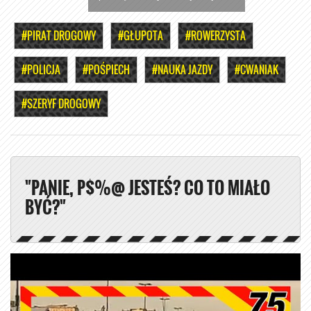
#PIRAT DROGOWY
#GŁUPOTA
#ROWERZYSTA
#POLICJA
#POŚPIECH
#NAUKA JAZDY
#CWANIAK
#SZERYF DROGOWY
"PANIE, P$%@ JESTEŚ? CO TO MIAŁO
BYĆ?"