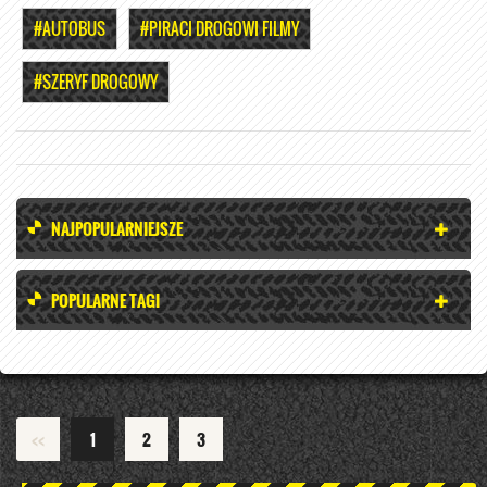
#AUTOBUS
#PIRACI DROGOWI FILMY
#SZERYF DROGOWY
NAJPOPULARNIEJSZE
POPULARNE TAGI
<<
1
2
3