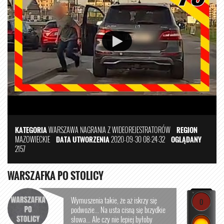
KATEGORIA
WARSZAWA
NAGRANIA Z WIDEOREJESTRATORÓW
REGION
MAZOWIECKIE
DATA UTWORZENIA
2020-09-30 08:24:32
OGLĄDANY
2157
WARSZAFKA PO STOLICY
Wymuszenia takie, że aż iskrzy się
0
podwozie... Na usta cisną się brzydkie
słowa... Ale czy nie lepiej byłoby