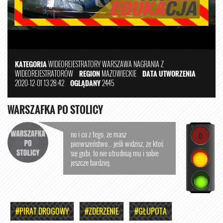
KATEGORIA
WIDEOREJESTRATORY
WARSZAWA
NAGRANIA Z
WIDEOREJESTRATORÓW
REGION
MAZOWIECKIE
DATA UTWORZENIA
2020-12-01 13:28:42
OGLĄDANY
2445
WARSZAFKA PO STOLICY
no i co z tego, że masz
0
pierwszeństwo... jeśli widzisz, że ktoś
się gubi, to nie utrudniaj mu i sobie
jeszcze bardziej.
#PIRAT DROGOWY
#ZDERZENIE
#GŁUPOTA