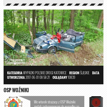
KATEGORIA
WYPADKI
POLSKIE DROGI
KATOWICE
REGION
ŚLĄSKIE
DATA
UTWORZENIA
2017-06-01 08:58:21
OGLĄDANY
10839
OSP WOŹNIKI
We wtorek strażacy z OSP Woźniki
0
zostali zadysponowani do wypadku na