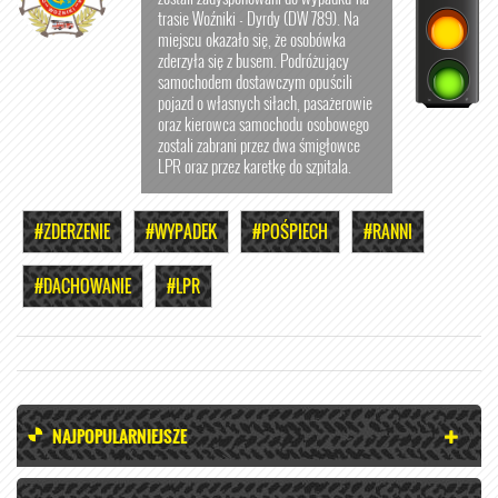
trasie Woźniki - Dyrdy (DW 789). Na
miejscu okazało się, że osobówka
zderzyła się z busem. Podróżujący
samochodem dostawczym opuścili
pojazd o własnych siłach, pasażerowie
oraz kierowca samochodu osobowego
zostali zabrani przez dwa śmigłowce
LPR oraz przez karetkę do szpitala.
#ZDERZENIE
#WYPADEK
#POŚPIECH
#RANNI
#DACHOWANIE
#LPR
NAJPOPULARNIEJSZE