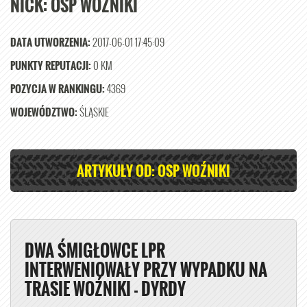
NICK:
OSP WOŹNIKI
DATA UTWORZENIA:
2017-06-01 17:45:09
PUNKTY REPUTACJI:
0 KM
POZYCJA W RANKINGU:
4369
WOJEWÓDZTWO:
ŚLĄSKIE
ARTYKUŁY OD: OSP WOŹNIKI
DWA ŚMIGŁOWCE LPR
INTERWENIOWAŁY PRZY WYPADKU NA
TRASIE WOŹNIKI - DYRDY