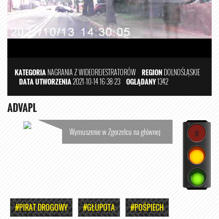
KATEGORIA
NAGRANIA Z WIDEOREJESTRATORÓW
REGION
DOLNOŚLĄSKIE
DATA UTWORZENIA
2021-10-14 16:38:23
OGLĄDANY
1342
ADVAPL
Wymuszenie w Zgorzelcu na głównej
0
#PIRAT DROGOWY
#GŁUPOTA
#POŚPIECH