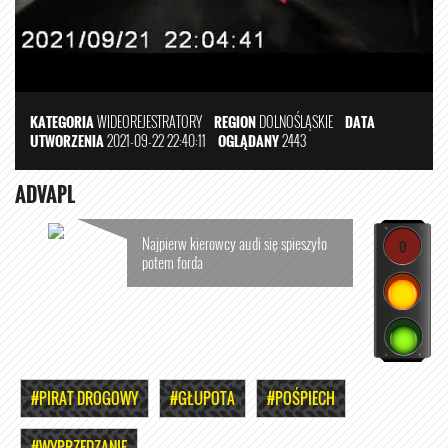
KATEGORIA
WIDEOREJESTRATORY
REGION
DOLNOŚLĄSKIE
DATA
UTWORZENIA
2021-09-22 22:40:11
OGLĄDANY
2443
ADVAPL
Najpierw kierowcy audi się spieszyło
0
potem forda
#PIRAT DROGOWY
#GŁUPOTA
#POŚPIECH
#WYPRZEDZANIE