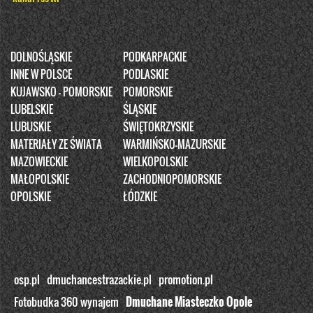
DOLNOŚLĄSKIE
PODKARPACKIE
INNE W POLSCE
PODLASKIE
KUJAWSKO - POMORSKIE
POMORSKIE
LUBELSKIE
ŚLĄSKIE
LUBUSKIE
ŚWIĘTOKRZYSKIE
MATERIAŁY ZE ŚWIATA
WARMIŃSKO-MAZURSKIE
MAZOWIECKIE
WIELKOPOLSKIE
MAŁOPOLSKIE
ZACHODNIOPOMORSKIE
OPOLSKIE
ŁÓDZKIE
osp.pl
dmuchancestrazackie.pl
promotion.pl
Fotobudka 360 wynajem
Dmuchane Miasteczko Opole