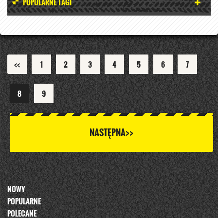
POPULARNE TAGI
<<
1
2
3
4
5
6
7
8
9
NASTĘPNA>>
NOWY
POPULARNE
POLECANE