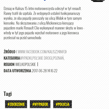
Dzisiaj w Kaliszu 15-letni motorowerzysta uderzył w tył renault.
Ranny trafił do szpitala. Ze wstępnych ustaleń funkcjonariuszy
wynika, że oba pojazdy poruszały się ulicą Widok w tym samym
kierunku. Na skrzyżowaniu z ulicą Mickiewicza kierujący
pojazdem marki Renault Clio wykonywał manewr skrętu w lewo -
wtedy w tył jego pojazdu wjechał motorower a jego kierowca
przeleciał na przód samochodu
ŹRÓDŁO
(
WWW.FACEBOOK.COM/KALISZ24INFO
)
KATEGORIA
WYPADKI
,
POLSKIE DROGI
,
POZNAŃ
,
REGION
WIELKOPOLSKIE
|
DATA UTWORZENIA
2017-06-28 14:16:22
Tagi
#ZDERZENIE
#WYPADEK
#POLICJA