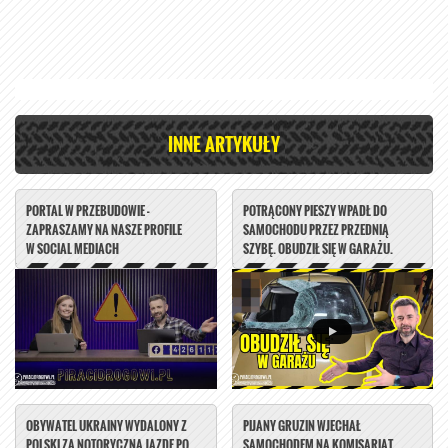
INNE ARTYKUŁY
PORTAL W PRZEBUDOWIE -
POTRĄCONY PIESZY WPADŁ DO
ZAPRASZAMY NA NASZE PROFILE
SAMOCHODU PRZEZ PRZEDNIĄ
W SOCIAL MEDIACH
SZYBĘ. OBUDZIŁ SIĘ W GARAŻU.
OBYWATEL UKRAINY WYDALONY Z
PIJANY GRUZIN WJECHAŁ
POLSKI ZA NOTORYCZNĄ JAZDĘ PO
SAMOCHODEM NA KOMISARIAT.