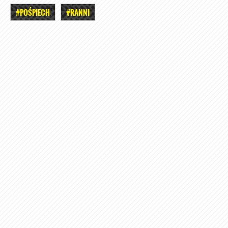
#POŚPIECH
#RANNI