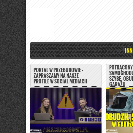
INN
POTRĄCONY 
PORTAL W PRZEBUDOWIE -
SAMOCHODU
ZAPRASZAMY NA NASZE
SZYBĘ. OBUD
PROFILE W SOCIAL MEDIACH
GARAŻU.