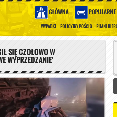
GŁÓWNA
POPULARNE
WYPADKI
POLICYJNY POŚCIG
PIJANI KIE
IŁ SIĘ CZOŁOWO W
WE WYPRZEDZANIE'