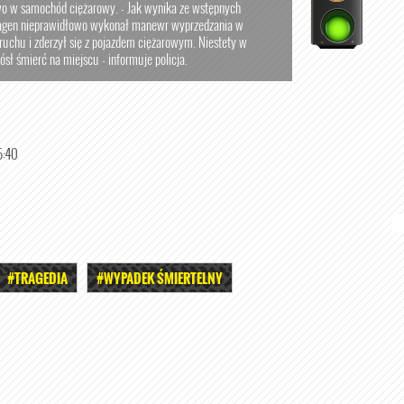
wo w samochód ciężarowy. - Jak wynika ze wstępnych
swagen nieprawidłowo wykonał manewr wyprzedzania w
ruchu i zderzył się z pojazdem ciężarowym. Niestety w
sł śmierć na miejscu - informuje policja.
5:40
#TRAGEDIA
#WYPADEK ŚMIERTELNY