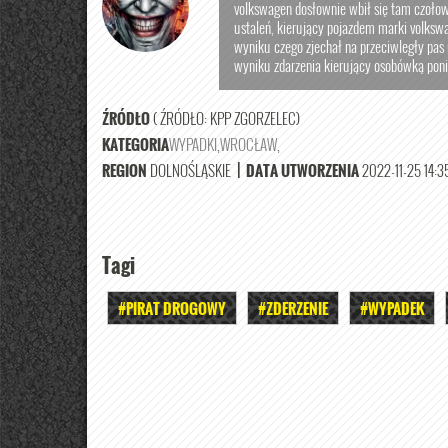
volkswagen dosłownie wbił się tam czoło
ustaleń, kierujący pojazdem marki volk
wyniku czego zjechał na przeciwległy pas 
wyniku zdarzenia kierujący osobówką ponió
ŹRÓDŁO
( ŹRÓDŁO: KPP ZGORZELEC)
KATEGORIA
WYPADKI
,
WROCŁAW
,
REGION
DOLNOŚLĄSKIE
|
DATA UTWORZENIA
2022-11-25 14:3
Tagi
#PIRAT DROGOWY
#ZDERZENIE
#WYPADEK