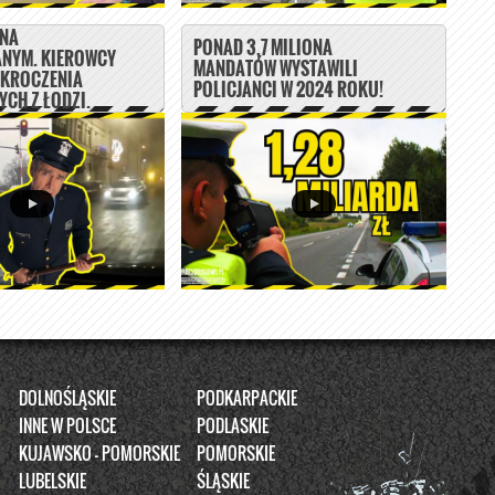
 NA
PONAD 3,7 MILIONA
NYM. KIEROWCY
MANDATÓW WYSTAWILI
YKROCZENIA
POLICJANCI W 2024 ROKU!
CH Z ŁODZI.
DOLNOŚLĄSKIE
PODKARPACKIE
INNE W POLSCE
PODLASKIE
KUJAWSKO - POMORSKIE
POMORSKIE
LUBELSKIE
ŚLĄSKIE