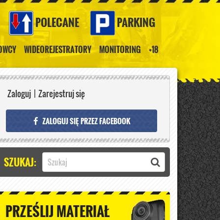
POLECANE
PARKING
ROWCY
WIDEOREJESTRATORY
MONITORING
+18
Zaloguj
|
Zarejestruj się
ZALOGUJ SIĘ PRZEZ FACEBOOK
SZUKAJ:
PRZEŚLIJ MATERIAŁ