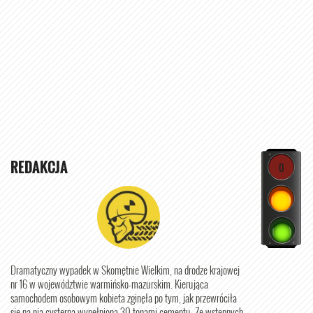
REDAKCJA
0
Dramatyczny wypadek w Skomętnie Wielkim, na drodze krajowej
nr 16 w województwie warmińsko-mazurskim. Kierująca
samochodem osobowym kobieta zginęła po tym, jak przewróciła
się na nią cysterna wypełniona 30 tonami cementu. Ze wstępnych