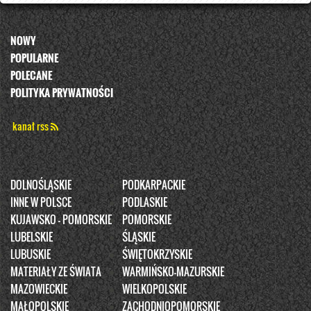
NOWY
POPULARNE
POLECANE
POLITYKA PRYWATNOŚCI
kanał rss
DOLNOŚLĄSKIE
PODKARPACKIE
INNE W POLSCE
PODLASKIE
KUJAWSKO - POMORSKIE
POMORSKIE
LUBELSKIE
ŚLĄSKIE
LUBUSKIE
ŚWIĘTOKRZYSKIE
MATERIAŁY ZE ŚWIATA
WARMIŃSKO-MAZURSKIE
MAZOWIECKIE
WIELKOPOLSKIE
MAŁOPOLSKIE
ZACHODNIOPOMORSKIE