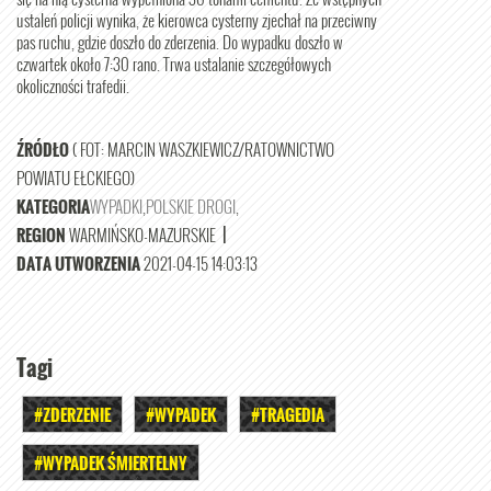
ustaleń policji wynika, że kierowca cysterny zjechał na przeciwny
pas ruchu, gdzie doszło do zderzenia. Do wypadku doszło w
czwartek około 7:30 rano. Trwa ustalanie szczegółowych
okoliczności trafedii.
ŹRÓDŁO
( FOT: MARCIN WASZKIEWICZ/RATOWNICTWO
POWIATU EŁCKIEGO)
KATEGORIA
WYPADKI
,
POLSKIE DROGI
,
REGION
WARMIŃSKO-MAZURSKIE
|
DATA UTWORZENIA
2021-04-15 14:03:13
Tagi
#ZDERZENIE
#WYPADEK
#TRAGEDIA
#WYPADEK ŚMIERTELNY