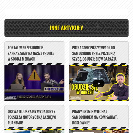
INNE ARTYKUŁY
PORTAL W PRZEBUDOWIE -
POTRĄCONY PIESZY WPADŁ DO
ZAPRASZAMY NA NASZE PROFILE
SAMOCHODU PRZEZ PRZEDNIĄ
W SOCIAL MEDIACH
SZYBĘ. OBUDZIŁ SIĘ W GARAŻU.
OBYWATEL UKRAINY WYDALONY Z
PIJANY GRUZIN WJECHAŁ
POLSKI ZA NOTORYCZNĄ JAZDĘ PO
SAMOCHODEM NA KOMISARIAT.
PIJANEMU!
DOSŁOWNIE!