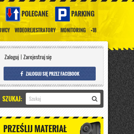
POLECANE
PARKING
ROWCY
WIDEOREJESTRATORY
MONITORING
+18
Zaloguj
|
Zarejestruj się
ZALOGUJ SIĘ PRZEZ FACEBOOK
SZUKAJ:
PRZEŚLIJ MATERIAŁ