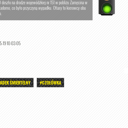
 doszło na drodze wojewódzkiej nr 151 w pobliżu Zamęcina w
iadomo, co było przyczyną wypadku. Ofiary to kierowcy obu
u.
-19 10:03:05
ADEK ŚMIERTELNY
#CZOŁÓWKA