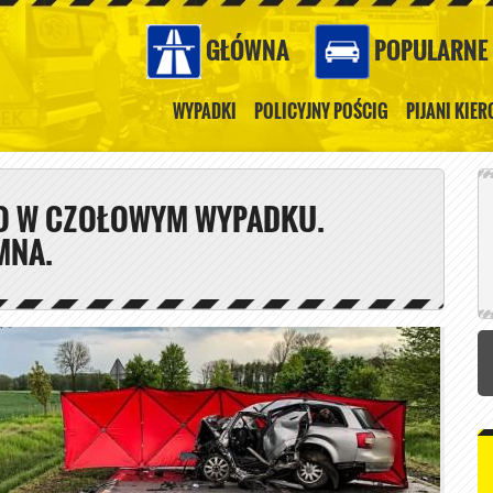
GŁÓWNA
POPULARNE
WYPADKI
POLICYJNY POŚCIG
PIJANI KIE
O W CZOŁOWYM WYPADKU.
MNA.