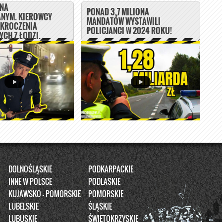
 NA
PONAD 3,7 MILIONA
NYM. KIEROWCY
MANDATÓW WYSTAWILI
YKROCZENIA
POLICJANCI W 2024 ROKU!
CH Z ŁODZI.
DOLNOŚLĄSKIE
PODKARPACKIE
INNE W POLSCE
PODLASKIE
KUJAWSKO - POMORSKIE
POMORSKIE
LUBELSKIE
ŚLĄSKIE
LUBUSKIE
ŚWIĘTOKRZYSKIE