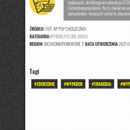
osobowych, do którego we wtorek po 17.00
Zachodniopomorskiem. Na tę chwilę nie w
samochodów, biorących udział w zdarzeni
ŹRÓDŁO
( FOT. KP PSP CHOSZCZNO)
KATEGORIA
WYPADKI
,
POLSKIE DROGI
,
REGION
ZACHODNIOPOMORSKIE
|
DATA UTWORZENIA
2021-05
Tagi
#ZDERZENIE
#WYPADEK
#TRAGEDIA
#WYP