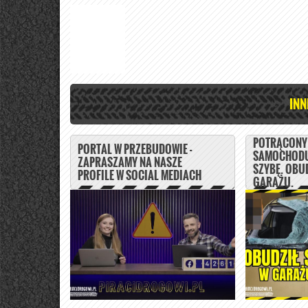
INN
POTRĄCONY 
PORTAL W PRZEBUDOWIE -
SAMOCHODU
ZAPRASZAMY NA NASZE
SZYBĘ. OBUD
PROFILE W SOCIAL MEDIACH
GARAŻU.