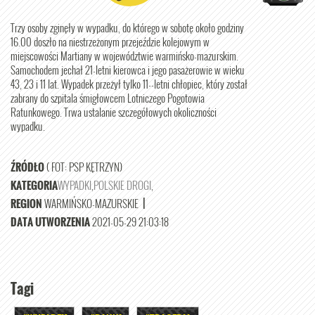
Trzy osoby zginęły w wypadku, do którego w sobotę około godziny
16.00 doszło na niestrzeżonym przejeździe kolejowym w
miejscowości Martiany w województwie warmińsko-mazurskim.
Samochodem jechał 21-letni kierowca i jego pasażerowie w wieku
43, 23 i 11 lat. Wypadek przeżył tylko 11--letni chłopiec, który został
zabrany do szpitala śmigłowcem Lotniczego Pogotowia
Ratunkowego. Trwa ustalanie szczegółowych okoliczności
wypadku.
ŹRÓDŁO
( FOT: PSP KĘTRZYN)
KATEGORIA
WYPADKI
,
POLSKIE DROGI
,
REGION
WARMIŃSKO-MAZURSKIE
|
DATA UTWORZENIA
2021-05-29 21:03:18
Tagi