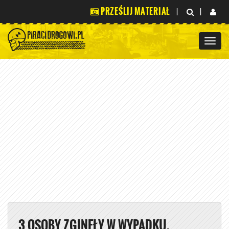
PRZEŚLIJ MATERIAŁ
|
|
3 OSOBY ZGINĘŁY W WYPADKU.