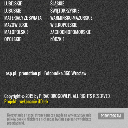
LUBELSKIE
ŚLĄSKIE
LUBUSKIE
ŚWIĘTOKRZYSKIE
MATERIAŁY ZE ŚWIATA
WARMIŃSKO-MAZURSKIE
MAZOWIECKIE
WIELKOPOLSKIE
MAŁOPOLSKIE
ZACHODNIOPOMORSKIE
OPOLSKIE
ŁÓDZKIE
osp.pl
promotion.pl
Fotobudka 360 Wrocław
Copyright © 2015 by PIRACIDROGOWI.PL ALL RIGHTS RESERVED.
Projekt i wykonanie itDesk
Korzystanie z naszej strony oznacza zgodę na wykorzystywanie
POTWIERDZAM
plików cookie. Niektóre z nich mogą być już zapisane w folderze
przeglądarki.