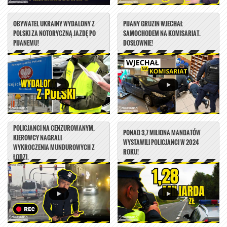
OBYWATEL UKRAINY WYDALONY Z
PIJANY GRUZIN WJECHAŁ
POLSKI ZA NOTORYCZNĄ JAZDĘ PO
SAMOCHODEM NA KOMISARIAT.
PIJANEMU!
DOSŁOWNIE!
POLICJANCI NA CENZUROWANYM.
PONAD 3,7 MILIONA MANDATÓW
KIEROWCY NAGRALI
WYSTAWILI POLICJANCI W 2024
WYKROCZENIA MUNDUROWYCH Z
ROKU!
ŁODZI.