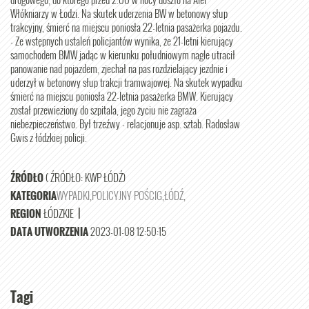
Włókniarzy w Łodzi. Na skutek uderzenia BW w betonowy słup
trakcyjny, śmierć na miejscu poniosła 22-letnia pasażerka pojazdu.
- Ze wstępnych ustaleń policjantów wynika, że 21-letni kierujący
samochodem BMW jadąc w kierunku południowym nagle utracił
panowanie nad pojazdem, zjechał na pas rozdzielający jezdnie i
uderzył w betonowy słup trakcji tramwajowej. Na skutek wypadku
śmierć na miejscu poniosła 22-letnia pasażerka BMW. Kierujący
został przewieziony do szpitala, jego życiu nie zagraża
niebezpieczeństwo. Był trzeźwy - relacjonuje asp. sztab. Radosław
Gwis z łódzkiej policji.
ŹRÓDŁO
( ŹRÓDŁO: KWP ŁÓDŹ)
KATEGORIA
WYPADKI
,
POLICYJNY POŚCIG
,
ŁÓDŹ
,
REGION
ŁÓDZKIE
|
DATA UTWORZENIA
2023-01-08 12:50:15
Tagi