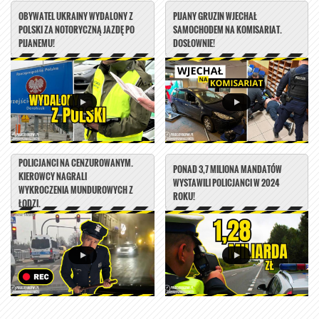
OBYWATEL UKRAINY WYDALONY Z
PIJANY GRUZIN WJECHAŁ
POLSKI ZA NOTORYCZNĄ JAZDĘ PO
SAMOCHODEM NA KOMISARIAT.
PIJANEMU!
DOSŁOWNIE!
POLICJANCI NA CENZUROWANYM.
PONAD 3,7 MILIONA MANDATÓW
KIEROWCY NAGRALI
WYSTAWILI POLICJANCI W 2024
WYKROCZENIA MUNDUROWYCH Z
ROKU!
ŁODZI.