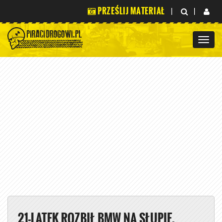
PRZEŚLIJ MATERIAŁ
|
|
21-LATEK ROZBIŁ BMW NA SŁUPIE,