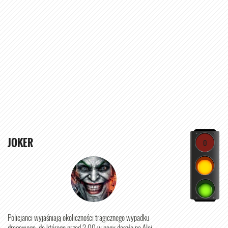
JOKER
0
Policjanci wyjaśniają okoliczności tragicznego wypadku
drogowego, do którego przed 2.00 w nocy doszło na Alei