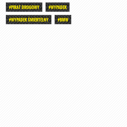
#PIRAT DROGOWY
#WYPADEK
#WYPADEK ŚMIERTELNY
#BMW