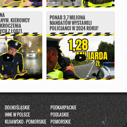
 NA
PONAD 3,7 MILIONA
NYM. KIEROWCY
MANDATÓW WYSTAWILI
YKROCZENIA
POLICJANCI W 2024 ROKU!
CH Z ŁODZI.
DOLNOŚLĄSKIE
PODKARPACKIE
INNE W POLSCE
PODLASKIE
KUJAWSKO - POMORSKIE
POMORSKIE