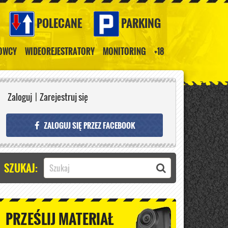
POLECANE
PARKING
ROWCY
WIDEOREJESTRATORY
MONITORING
+18
Zaloguj
|
Zarejestruj się
ZALOGUJ SIĘ PRZEZ FACEBOOK
SZUKAJ:
PRZEŚLIJ MATERIAŁ