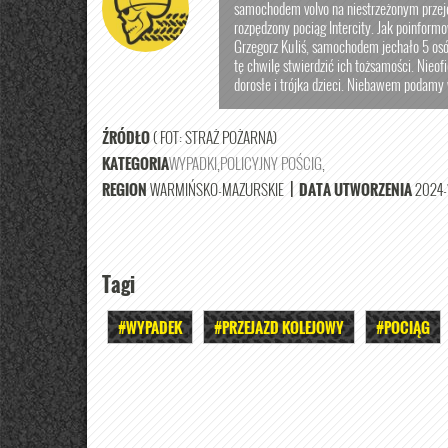
samochodem volvo na niestrzeżonym przej
rozpędzony pociąg Intercity. Jak poinform
Grzegorz Kuliś, samochodem jechało 5 osób
tę chwilę stwierdzić ich tożsamości. Nieo
dorosłe i trójka dzieci. Niebawem podamy
ŹRÓDŁO
( FOT: STRAŻ POŻARNA)
KATEGORIA
WYPADKI
,
POLICYJNY POŚCIG
,
REGION
WARMIŃSKO-MAZURSKIE
|
DATA UTWORZENIA
2024-1
Tagi
#WYPADEK
#PRZEJAZD KOLEJOWY
#POCIĄG