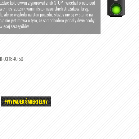
eździe kolejowym zignorował znak STOP i wjechał prosto pod
ował nas rzecznik warmińsko-mazurskich strażaków, bryg.
, ale ze względu na stan pojazdu, służby nie są w stanie na
ficjalnie jest mowa o tym, że samochodem jechały dwie osoby
 więcej szczegółów.
1-03 18:40:50
#WYPADEK ŚMIERTELNY