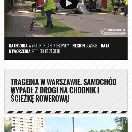
KATEGORIA
WYPADKI
PIJANI KIEROWCY
REGION
ŚLĄSKIE
DATA
UTWORZENIA
2016-08-01 21:31:10
TRAGEDIA W WARSZAWIE. SAMOCHÓD
WYPADŁ Z DROGI NA CHODNIK I
ŚCIEŻKĘ ROWEROWĄ!