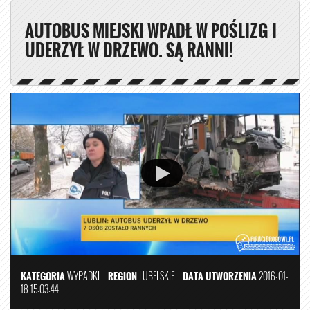
AUTOBUS MIEJSKI WPADŁ W POŚLIZG I
UDERZYŁ W DRZEWO. SĄ RANNI!
KATEGORIA
WYPADKI
REGION
LUBELSKIE
DATA UTWORZENIA
2016-01-
18 15:03:44