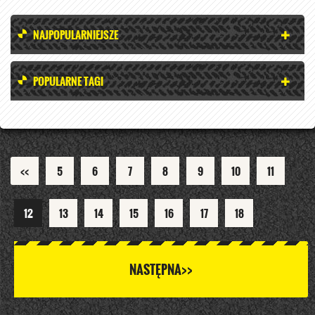
NAJPOPULARNIEJSZE
POPULARNE TAGI
<<
5
6
7
8
9
10
11
12
13
14
15
16
17
18
NASTĘPNA>>