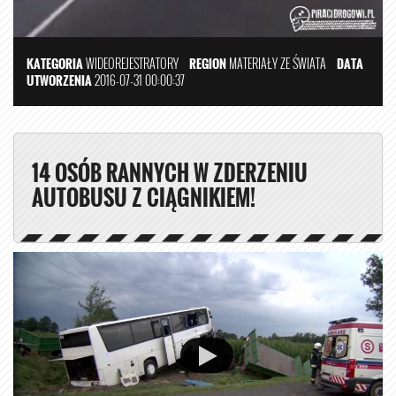
KATEGORIA
WIDEOREJESTRATORY
REGION
MATERIAŁY ZE ŚWIATA
DATA
UTWORZENIA
2016-07-31 00:00:37
14 OSÓB RANNYCH W ZDERZENIU
AUTOBUSU Z CIĄGNIKIEM!