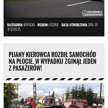
KATEGORIA
WYPADKI
REGION
ŁÓDZKIE
DATA UTWORZENIA
2016-07-
31 12:09:25
PIJANY KIEROWCA ROZBIŁ SAMOCHÓD
NA PŁOCIE. W WYPADKU ZGINĄŁ JEDEN
Z PASAŻERÓW!