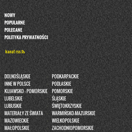
NOWY
POPULARNE
POLECANE
POLITYKA PRYWATNOŚCI
kanał rss
DOLNOŚLĄSKIE
PODKARPACKIE
INNE W POLSCE
PODLASKIE
KUJAWSKO - POMORSKIE
POMORSKIE
LUBELSKIE
ŚLĄSKIE
LUBUSKIE
ŚWIĘTOKRZYSKIE
MATERIAŁY ZE ŚWIATA
WARMIŃSKO-MAZURSKIE
MAZOWIECKIE
WIELKOPOLSKIE
MAŁOPOLSKIE
ZACHODNIOPOMORSKIE